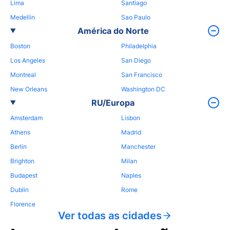
Lima
Santiago
Medellin
Sao Paulo
América do Norte
Boston
Philadelphia
Los Angeles
San Diego
Montreal
San Francisco
New Orleans
Washington DC
RU/Europa
Amsterdam
Lisbon
Athens
Madrid
Berlin
Manchester
Brighton
Milan
Budapest
Naples
Dublin
Rome
Florence
Ver todas as cidades