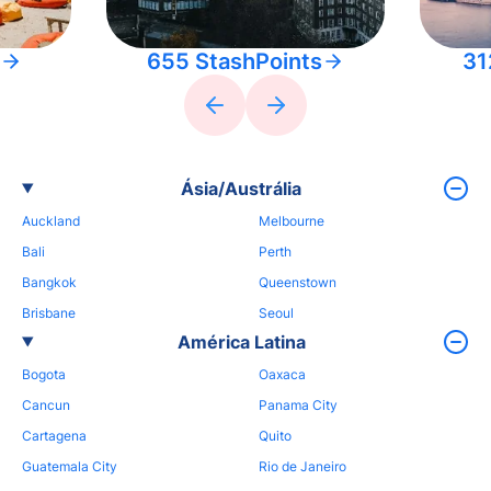
655 StashPoints
31
Ásia/Austrália
Auckland
Melbourne
Bali
Perth
Bangkok
Queenstown
Brisbane
Seoul
América Latina
Bogota
Oaxaca
Cancun
Panama City
Cartagena
Quito
Guatemala City
Rio de Janeiro