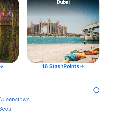
Dubai
16 StashPoints
Queenstown
Seoul