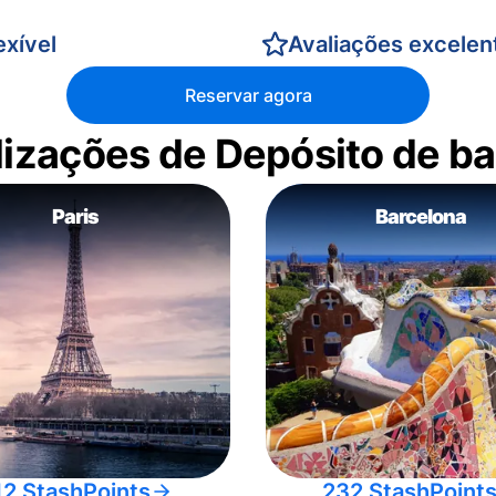
xível
Avaliações excelen
Reservar agora
alizações de Depósito de 
Paris
Barcelona
12 StashPoints
232 StashPoint