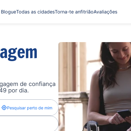
Blogue
Todas as cidades
Torna-te anfitrião
Avaliações
gagem
agagem de confiança
,49 por dia.
Pesquisar perto de mim