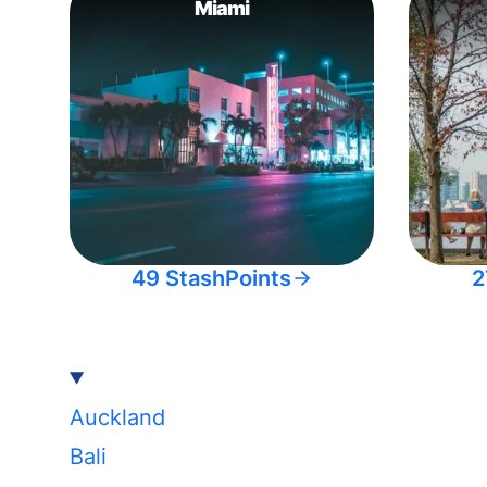
Miami
49 StashPoints
2
Auckland
Bali