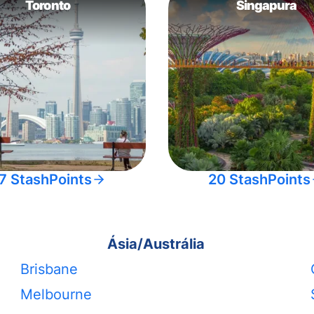
Toronto
Singapura
7 StashPoints
20 StashPoints
Ásia/Austrália
Brisbane
Melbourne