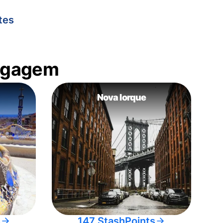
tes
bagagem
Nova Iorque
s
147 StashPoints