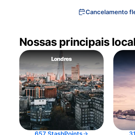
Cancelamento fle
Nossas principais loc
Londres
657 StashPoints
3