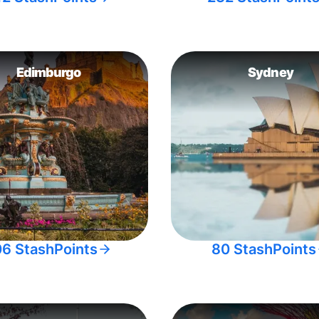
Edimburgo
Sydney
06 StashPoints
80 StashPoints