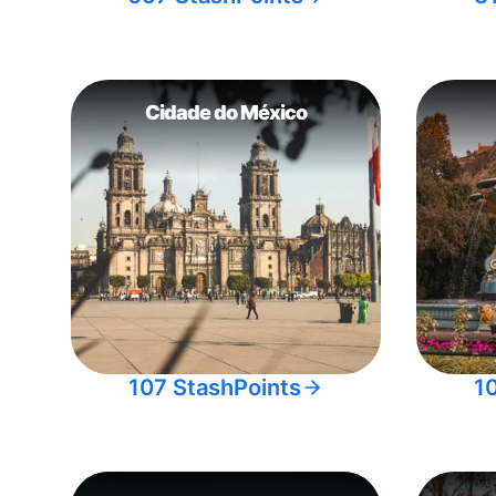
Cidade do México
107 StashPoints
1