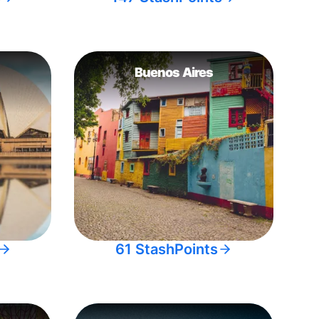
Buenos Aires
61 StashPoints