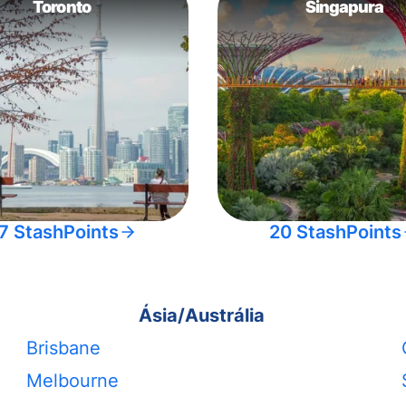
Toronto
Singapura
7 StashPoints
20 StashPoints
Ásia/Austrália
Brisbane
Melbourne