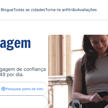
Blogue
Todas as cidades
Torna-te anfitrião
Avaliações
gagem
agagem de confiança
,49 por dia.
Pesquisar perto de mim