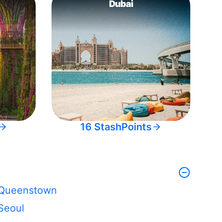
Dubai
16 StashPoints
Queenstown
Seoul