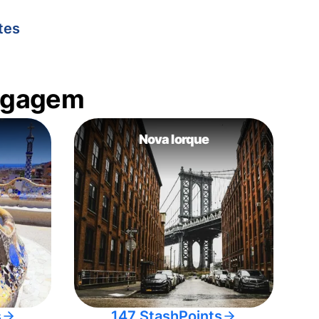
tes
bagagem
Nova Iorque
s
147 StashPoints