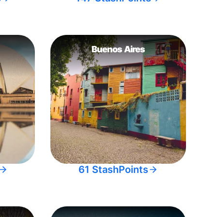
Buenos Aires
61 StashPoints