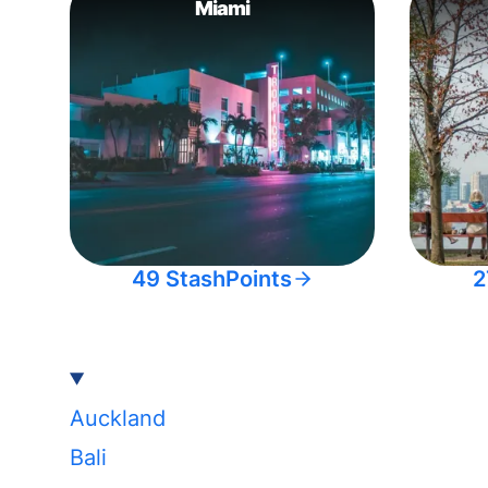
Miami
49 StashPoints
2
Auckland
Bali