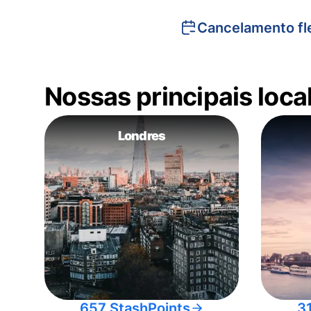
Cancelamento fle
Nossas principais loc
Londres
657 StashPoints
3