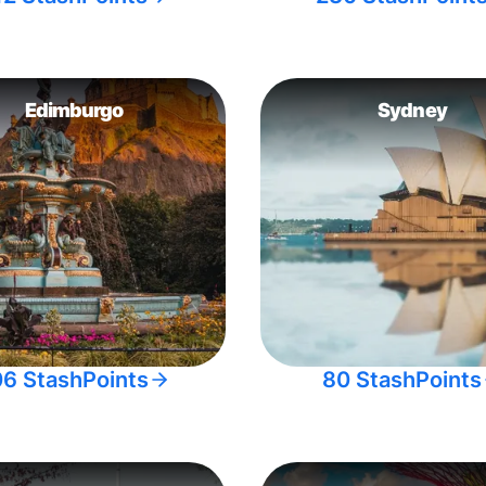
Edimburgo
Sydney
06 StashPoints
80 StashPoints