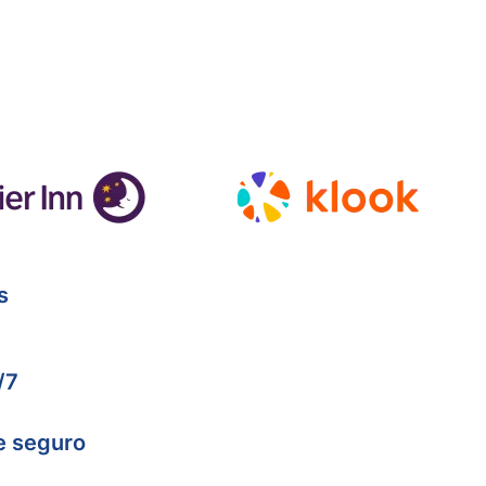
s
/7
e seguro