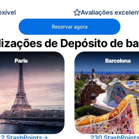
xível
Avaliações excelen
Reservar agora
alizações de Depósito de 
Paris
Barcelona
12 StashPoints
230 StashPoint