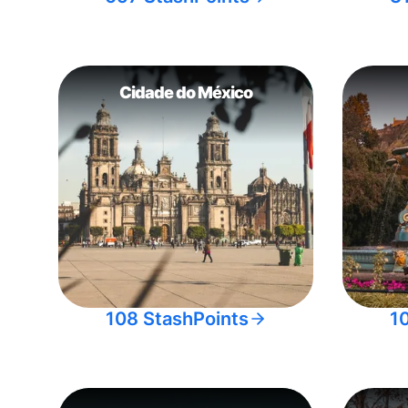
Cidade do México
108 StashPoints
1