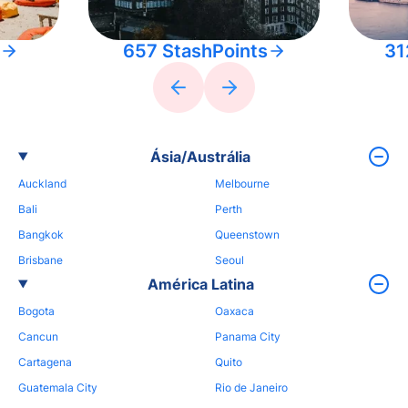
657 StashPoints
31
Ásia/Austrália
Auckland
Melbourne
Bali
Perth
Bangkok
Queenstown
Brisbane
Seoul
América Latina
Bogota
Oaxaca
Cancun
Panama City
Cartagena
Quito
Guatemala City
Rio de Janeiro