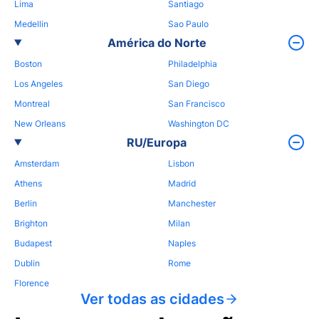
Lima
Santiago
Medellin
Sao Paulo
América do Norte
Boston
Philadelphia
Los Angeles
San Diego
Montreal
San Francisco
New Orleans
Washington DC
RU/Europa
Amsterdam
Lisbon
Athens
Madrid
Berlin
Manchester
Brighton
Milan
Budapest
Naples
Dublin
Rome
Florence
Ver todas as cidades