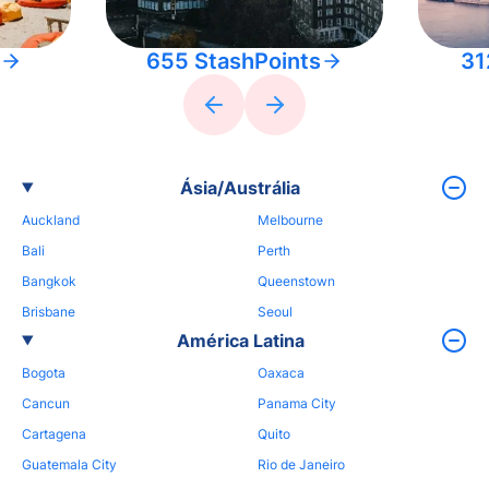
655 StashPoints
31
Ásia/Austrália
Auckland
Melbourne
Bali
Perth
Bangkok
Queenstown
Brisbane
Seoul
América Latina
Bogota
Oaxaca
Cancun
Panama City
Cartagena
Quito
Guatemala City
Rio de Janeiro