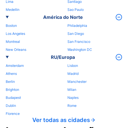
Lima
Santiago
Medellin
Sao Paulo
América do Norte
Boston
Philadelphia
Los Angeles
San Diego
Montreal
San Francisco
New Orleans
Washington DC
RU/Europa
Amsterdam
Lisbon
Athens
Madrid
Berlin
Manchester
Brighton
Milan
Budapest
Naples
Dublin
Rome
Florence
Ver todas as cidades