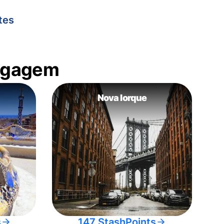
tes
bagagem
Nova Iorque
s
147 StashPoints