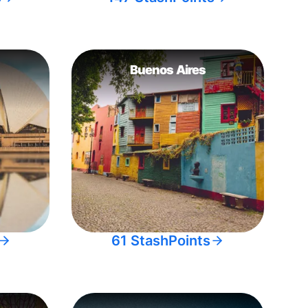
Buenos Aires
61 StashPoints