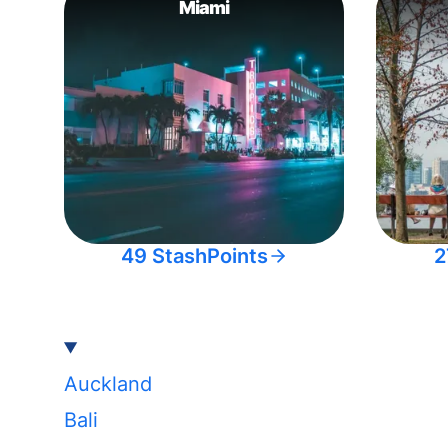
Miami
49 StashPoints
2
Auckland
Bali