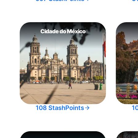
Cidade do México
108 StashPoints
1