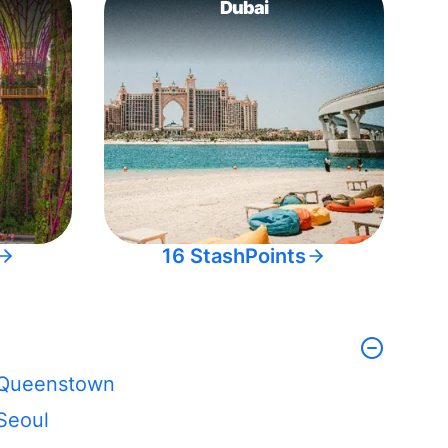
Dubai
16 StashPoints
Queenstown
Seoul