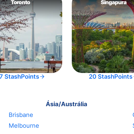
Toronto
Singapura
7 StashPoints
20 StashPoints
Ásia/Austrália
Brisbane
Melbourne