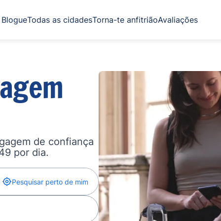
Blogue
Todas as cidades
Torna-te anfitrião
Avaliações
gagem
agagem de confiança
,49 por dia.
Pesquisar perto de mim