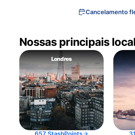
Cancelamento fle
Nossas principais loc
Londres
657 StashPoints
3