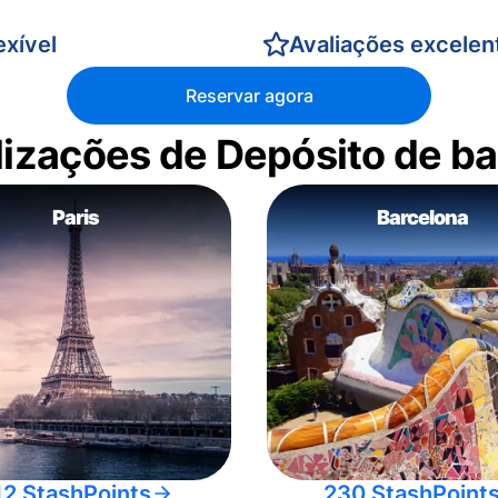
xível
Avaliações excelen
Reservar agora
alizações de Depósito de 
Paris
Barcelona
12 StashPoints
230 StashPoint