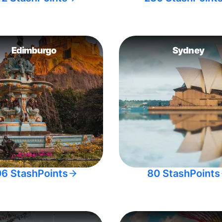
Edimburgo
Sydney
06 StashPoints
80 StashPoints