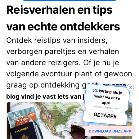
Reisverhalen en tips
van echte ontdekkers
Ontdek reistips van insiders,
verborgen pareltjes en verhalen
van andere reizigers. Of je nu je
volgende avontuur plant of gewoon
graag op ontdekking gaat,
op onze
5% korting als je
boekt via onze
blog vind je vast iets van je gading. 🌍✨
app!
Gebruik kortingscode:
GETAPP5
DOWNLOAD ONZE APP