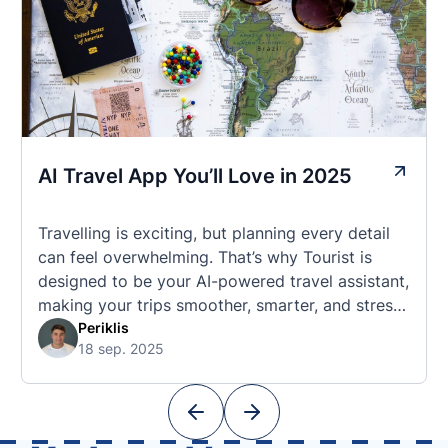
AI Travel App You’ll Love in 2025
Travelling is exciting, but planning every detail
can feel overwhelming. That’s why Tourist is
designed to be your AI-powered travel assistant,
making your trips smoother, smarter, and stress-
free. 🧭 What Makes the Tourist App Unique?
Periklis
18 sep. 2025
Unlike standard travel apps, Tourist combines
powerful tools into one easy-to-use platform:
With Tourist, your trip planning becomes as
exciting …