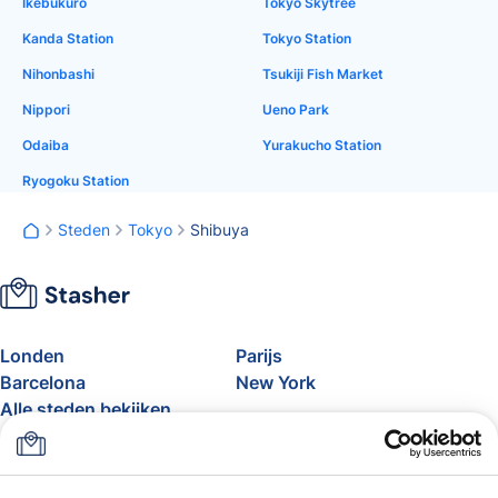
Ikebukuro
Tokyo Skytree
Kanda Station
Tokyo Station
Nihonbashi
Tsukiji Fish Market
Nippori
Ueno Park
Odaiba
Yurakucho Station
Ryogoku Station
Steden
Tokyo
Shibuya
Londen
Parijs
Barcelona
New York
Alle steden bekijken
Over
Prijzen