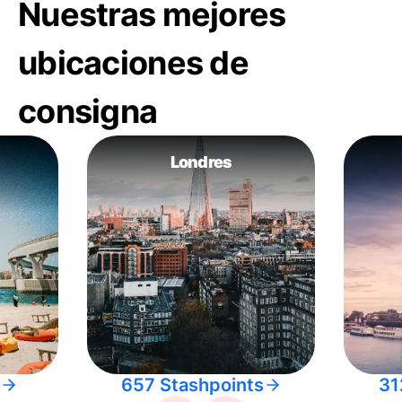
Nuestras mejores
ubicaciones de
consigna
Londres
657 Stashpoints
31