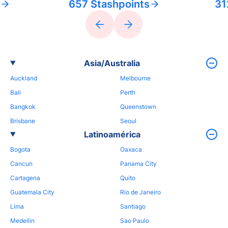
657 Stashpoints
31
Asia/Australia
Auckland
Melbourne
Bali
Perth
Bangkok
Queenstown
Brisbane
Seoul
Latinoamérica
Bogota
Oaxaca
Cancun
Panama City
Cartagena
Quito
Guatemala City
Rio de Janeiro
Lima
Santiago
Medellin
Sao Paulo