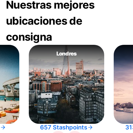
Nuestras mejores
ubicaciones de
consigna
Londres
657 Stashpoints
31