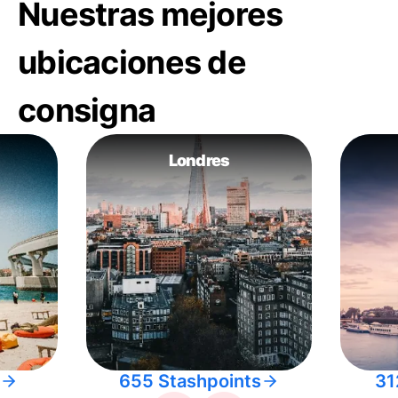
Nuestras mejores
ubicaciones de
consigna
Londres
655 Stashpoints
31