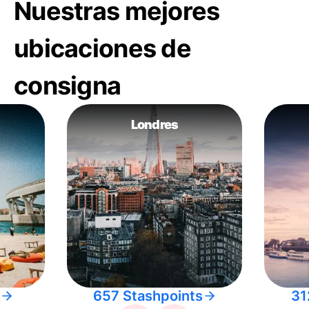
Nuestras mejores
ubicaciones de
consigna
Londres
657 Stashpoints
31