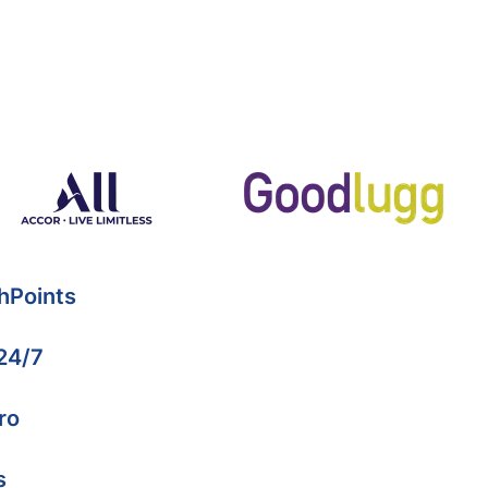
hPoints
 24/7
ro
s