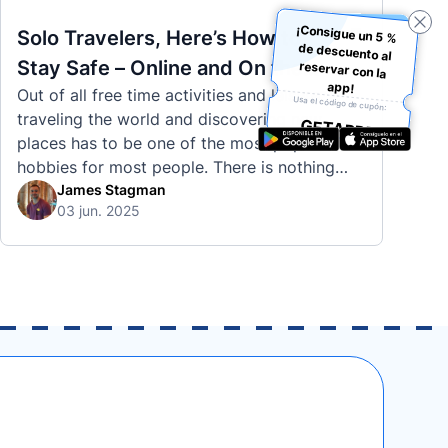
¡Consigue un 5 %
de descuento al
reservar con la
Solo Travelers, Here’s How to
Stay Safe – Online and On the
app!
Out of all free time activities and leisure,
Road
Usa el código de cupón:
traveling the world and discovering new
GETAPP5
places has to be one of the most popular
hobbies for most people. There is nothing
quite like visiting a brand new city, country,
James Stagman
03 jun. 2025
or region and experiencing the culture, the
traditions, the languages, and everything else
that a completely new …