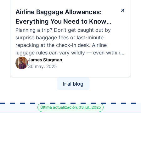
Airline Baggage Allowances:
Everything You Need to Know
Planning a trip? Don’t get caught out by
Before You Fly
surprise baggage fees or last-minute
repacking at the check-in desk. Airline
luggage rules can vary wildly — even within
the same country or alliance. That’s why
James Stagman
30 may. 2025
we’ve created a detailed set of guides to help
you navigate the cabin and checked baggage
policies of over 30 international …
Ir al blog
Última actualización: 03 jul., 2025