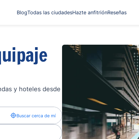
Blog
Todas las ciudades
Hazte anfitrión
Reseñas
uipaje
endas y hoteles desde
Buscar cerca de mí