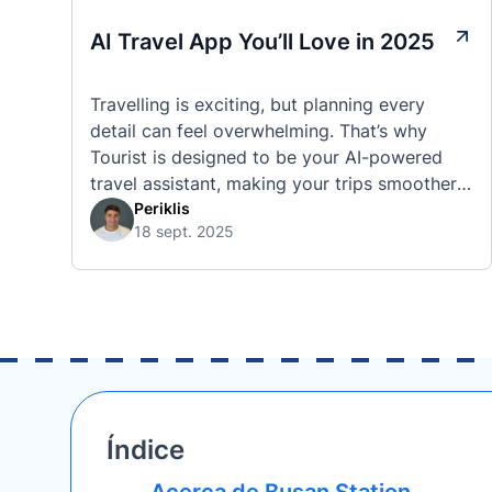
AI Travel App You’ll Love in 2025
Travelling is exciting, but planning every
detail can feel overwhelming. That’s why
Tourist is designed to be your AI-powered
travel assistant, making your trips smoother,
smarter, and stress-free. 🧭 What Makes the
Periklis
18 sept. 2025
Tourist App Unique? Unlike standard travel
apps, Tourist combines powerful tools into
one easy-to-use platform: With Tourist, your
trip planning becomes as exciting …
Índice