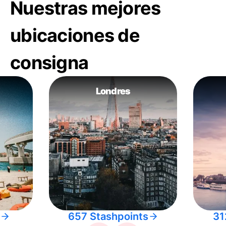
Nuestras mejores
ubicaciones de
consigna
Londres
657 Stashpoints
31