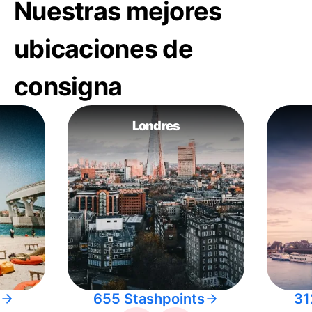
Nuestras mejores
ubicaciones de
consigna
Londres
655 Stashpoints
31