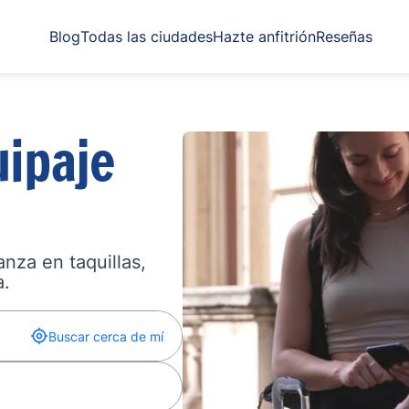
Blog
Todas las ciudades
Hazte anfitrión
Reseñas
ipaje
nza en taquillas,
a.
Buscar cerca de mí