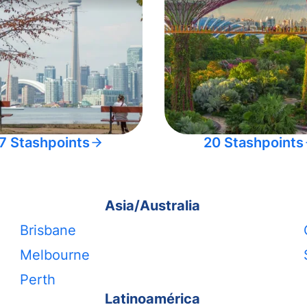
7 Stashpoints
20 Stashpoints
Asia/Australia
Brisbane
Melbourne
Perth
Latinoamérica