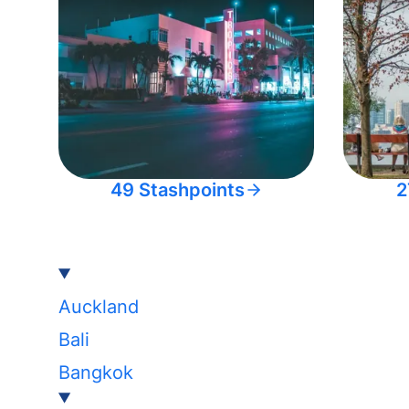
49 Stashpoints
2
Auckland
Bali
Bangkok