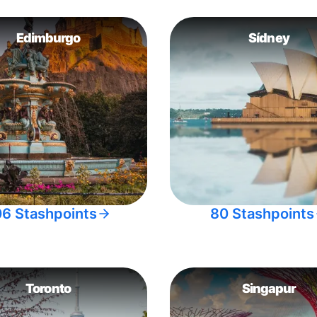
Edimburgo
Sídney
06 Stashpoints
80 Stashpoints
Toronto
Singapur