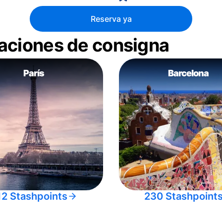
Reserva ya
aciones de consigna
París
Barcelona
12 Stashpoints
230 Stashpoint