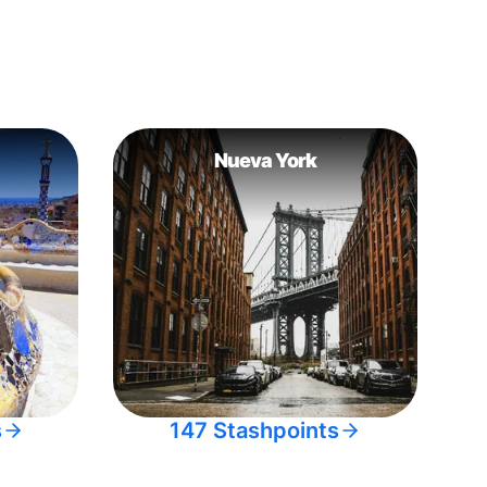
Nueva York
s
147 Stashpoints