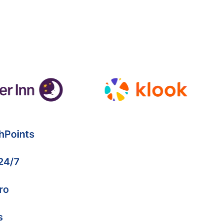
hPoints
 24/7
ro
s