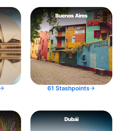
Buenos Aires
61 Stashpoints
Dubái