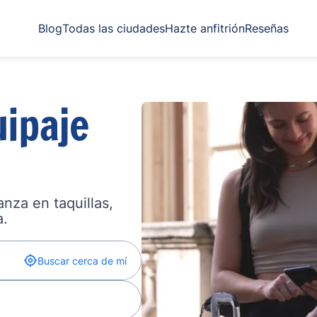
Blog
Todas las ciudades
Hazte anfitrión
Reseñas
ipaje
nza en taquillas,
a.
Buscar cerca de mí