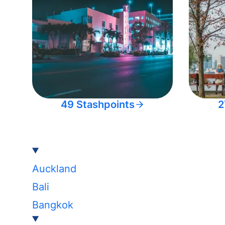
49 Stashpoints
2
Auckland
Bali
Bangkok