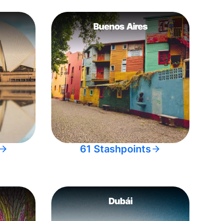
Buenos Aires
61 Stashpoints
Dubái