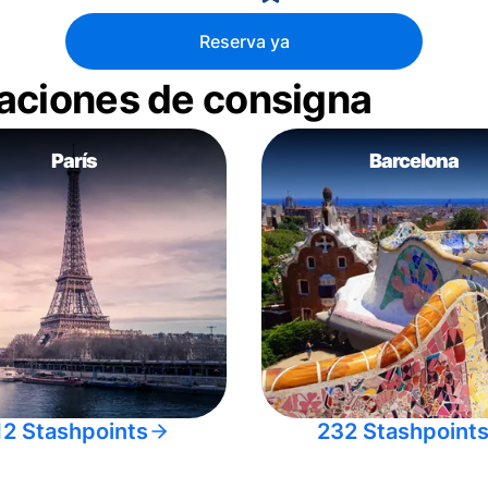
Reserva ya
aciones de consigna
París
Barcelona
12 Stashpoints
232 Stashpoint