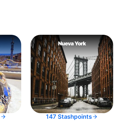
Nueva York
s
147 Stashpoints