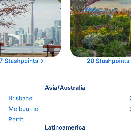
7 Stashpoints
20 Stashpoints
Asia/Australia
Brisbane
Melbourne
Perth
Latinoamérica