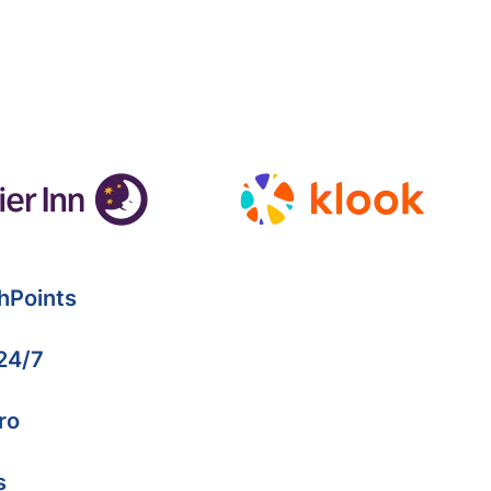
hPoints
 24/7
ro
s