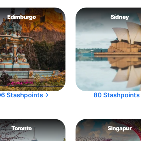
Edimburgo
Sídney
06 Stashpoints
80 Stashpoints
Toronto
Singapur