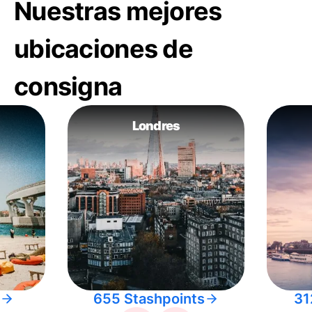
Nuestras mejores
ubicaciones de
consigna
Londres
655 Stashpoints
31