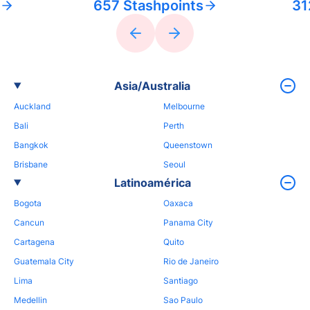
657 Stashpoints
31
Asia/Australia
Auckland
Melbourne
Bali
Perth
Bangkok
Queenstown
Brisbane
Seoul
Latinoamérica
Bogota
Oaxaca
Cancun
Panama City
Cartagena
Quito
Guatemala City
Rio de Janeiro
Lima
Santiago
Medellin
Sao Paulo