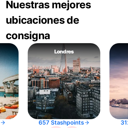
Nuestras mejores
ubicaciones de
consigna
Londres
657 Stashpoints
31