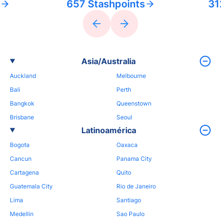
657 Stashpoints
31
Asia/Australia
Auckland
Melbourne
Bali
Perth
Bangkok
Queenstown
Brisbane
Seoul
Latinoamérica
Bogota
Oaxaca
Cancun
Panama City
Cartagena
Quito
Guatemala City
Rio de Janeiro
Lima
Santiago
Medellin
Sao Paulo