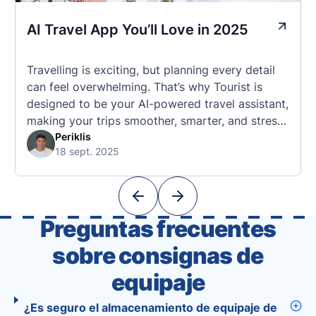
AI Travel App You’ll Love in 2025
Travelling is exciting, but planning every detail
can feel overwhelming. That’s why Tourist is
designed to be your AI-powered travel assistant,
making your trips smoother, smarter, and stress-
free. 🧭 What Makes the Tourist App Unique?
Periklis
18 sept. 2025
Unlike standard travel apps, Tourist combines
powerful tools into one easy-to-use platform:
With Tourist, your trip planning becomes as
exciting …
Preguntas frecuentes
sobre consignas de
equipaje
¿Es seguro el almacenamiento de equipaje de