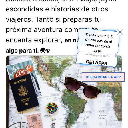
escondidas e historias de otros
viajeros. Tanto si preparas tu
próxima aventura como si te
¡Consigue un 5 %
de descuento al
reservar con la
encanta explorar,
en nuestro blog hay
algo para ti. 🌍✨
app!
Usa el código de cupón:
GETAPP5
DESCARGAR LA APP