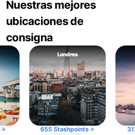
Nuestras mejores
ubicaciones de
consigna
Londres
655 Stashpoints
31