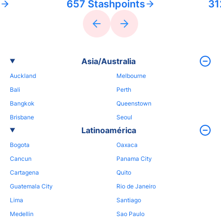
657 Stashpoints
31
Asia/Australia
Auckland
Melbourne
Bali
Perth
Bangkok
Queenstown
Brisbane
Seoul
Latinoamérica
Bogota
Oaxaca
Cancun
Panama City
Cartagena
Quito
Guatemala City
Rio de Janeiro
Lima
Santiago
Medellin
Sao Paulo