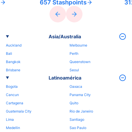
657 Stashpoints
31
Asia/Australia
Auckland
Melbourne
Bali
Perth
Bangkok
Queenstown
Brisbane
Seoul
Latinoamérica
Bogota
Oaxaca
Cancun
Panama City
Cartagena
Quito
Guatemala City
Rio de Janeiro
Lima
Santiago
Medellin
Sao Paulo