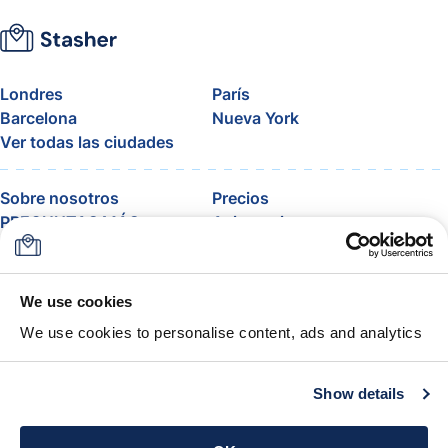
Londres
París
Barcelona
Nueva York
Ver todas las ciudades
Sobre nosotros
Precios
PREGUNTAS MÁS
Asistencia
FRECUENTES
Blog
Únete al programa de
afiliados de Stasher
We use cookies
Equipaje permitido por
We use cookies to personalise content, ads and analytics
aerolíneas
La garantía Stasher
Términos y condiciones
Show details
Descarga la app