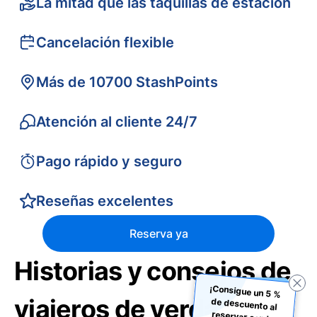
La mitad que las taquillas de estación
Cancelación flexible
Más de 10700 StashPoints
Atención al cliente 24/7
Pago rápido y seguro
Reseñas excelentes
Reserva ya
Historias y consejos de
¡Consigue un 5 %
de descuento al
reservar con la
viajeros de verdad