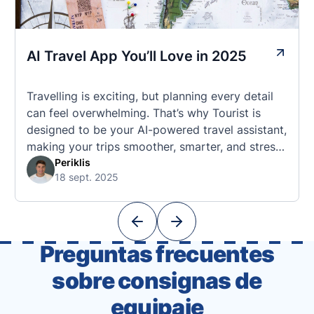
AI Travel App You’ll Love in 2025
Travelling is exciting, but planning every detail
can feel overwhelming. That’s why Tourist is
designed to be your AI-powered travel assistant,
making your trips smoother, smarter, and stress-
free. 🧭 What Makes the Tourist App Unique?
Periklis
18 sept. 2025
Unlike standard travel apps, Tourist combines
powerful tools into one easy-to-use platform:
With Tourist, your trip planning becomes as
exciting …
Preguntas frecuentes
sobre consignas de
equipaje