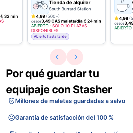
Tienda de alquiler
South Burrard Station
32 min
4,99
(500+)
4,98
(
AS
3,49 CA$ maleta/día
24 min
desde
3,4
desde
ABIERTO
·
SOLO 10 PLAZAS
ABIERTO
DISPONIBLES
Abierto hasta tarde
Por qué guardar tu
equipaje con Stasher
Millones de maletas guardadas a salvo
Garantía de satisfacción del 100 %