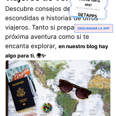
app!
Descubre consejos de viaje, joyas
Usa el código de cupón:
GETAPP5
escondidas e historias de otros
viajeros. Tanto si preparas tu
DESCARGAR LA APP
próxima aventura como si te
encanta explorar,
en nuestro blog hay
algo para ti. 🌍✨