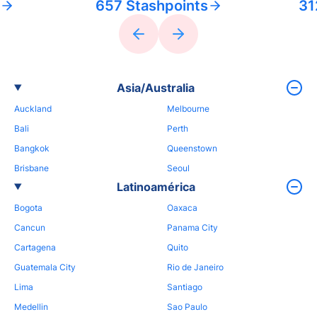
657 Stashpoints
31
Asia/Australia
Auckland
Melbourne
Bali
Perth
Bangkok
Queenstown
Brisbane
Seoul
Latinoamérica
Bogota
Oaxaca
Cancun
Panama City
Cartagena
Quito
Guatemala City
Rio de Janeiro
Lima
Santiago
Medellin
Sao Paulo