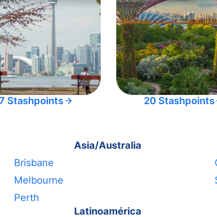
7 Stashpoints
20 Stashpoints
Asia/Australia
Brisbane
Melbourne
Perth
Latinoamérica