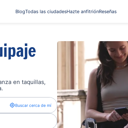
Blog
Todas las ciudades
Hazte anfitrión
Reseñas
ipaje
nza en taquillas,
a.
Buscar cerca de mí