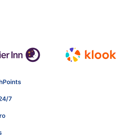
hPoints
 24/7
ro
s