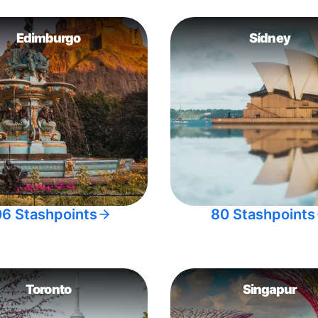
Edimburgo
Sídney
06 Stashpoints
80 Stashpoints
Toronto
Singapur