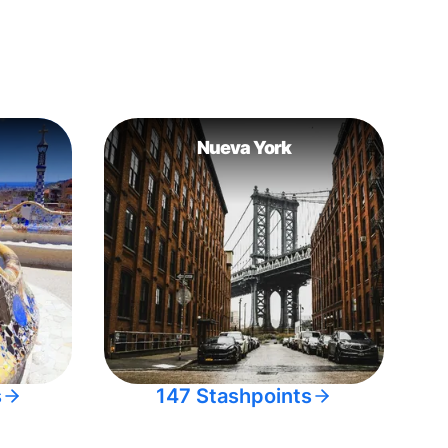
Nueva York
s
147 Stashpoints