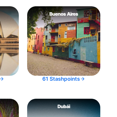
Buenos Aires
61 Stashpoints
Dubái