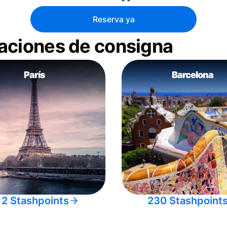
Reserva ya
aciones de consigna
París
Barcelona
12 Stashpoints
230 Stashpoint