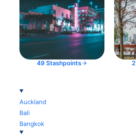
49 Stashpoints
2
Auckland
Bali
Bangkok