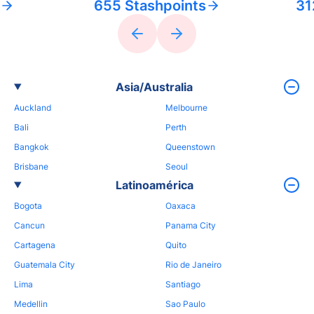
655 Stashpoints
31
Asia/Australia
Auckland
Melbourne
Bali
Perth
Bangkok
Queenstown
Brisbane
Seoul
Latinoamérica
Bogota
Oaxaca
Cancun
Panama City
Cartagena
Quito
Guatemala City
Rio de Janeiro
Lima
Santiago
Medellin
Sao Paulo