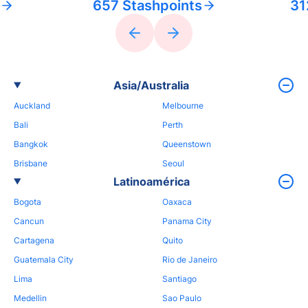
657 Stashpoints
31
Asia/Australia
Auckland
Melbourne
Bali
Perth
Bangkok
Queenstown
Brisbane
Seoul
Latinoamérica
Bogota
Oaxaca
Cancun
Panama City
Cartagena
Quito
Guatemala City
Rio de Janeiro
Lima
Santiago
Medellin
Sao Paulo