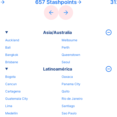
657 Stashpoints
31
Asia/Australia
Auckland
Melbourne
Bali
Perth
Bangkok
Queenstown
Brisbane
Seoul
Latinoamérica
Bogota
Oaxaca
Cancun
Panama City
Cartagena
Quito
Guatemala City
Rio de Janeiro
Lima
Santiago
Medellin
Sao Paulo