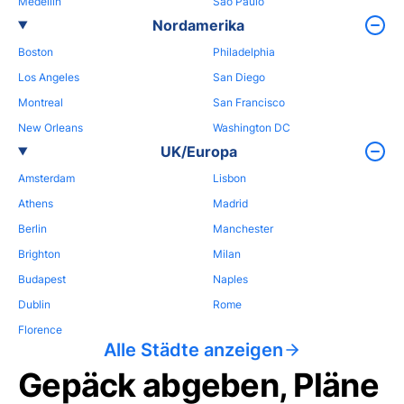
Medellin
Sao Paulo
Nordamerika
Boston
Philadelphia
Los Angeles
San Diego
Montreal
San Francisco
New Orleans
Washington DC
UK/Europa
Amsterdam
Lisbon
Athens
Madrid
Berlin
Manchester
Brighton
Milan
Budapest
Naples
Dublin
Rome
Florence
Alle Städte anzeigen
Gepäck abgeben, Pläne