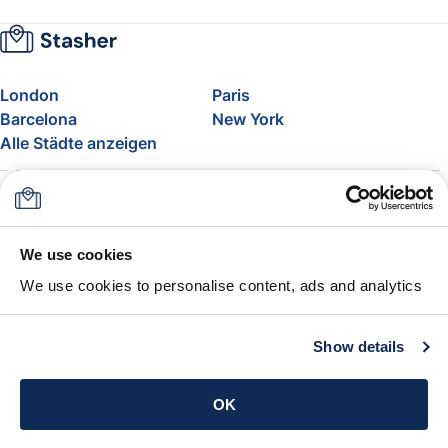
London
Paris
Barcelona
New York
Alle Städte anzeigen
Über uns
Preise
FAQ
Support
Blog
Nehmen Sie am Affiliate-
We use cookies
Programm von Stasher teil
We use cookies to personalise content, ads and analytics
Freigepäck bei Airlines
Die Stasher-Garantie
AGB
Show details
App holen
OK