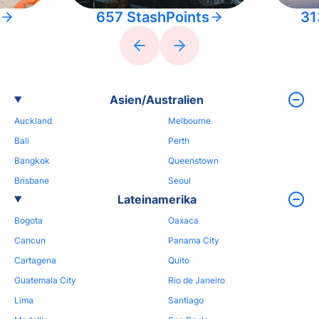
657 StashPoints
31
Asien/Australien
Auckland
Melbourne
Bali
Perth
Bangkok
Queenstown
Brisbane
Seoul
Lateinamerika
Bogota
Oaxaca
Cancun
Panama City
Cartagena
Quito
Guatemala City
Rio de Janeiro
Lima
Santiago