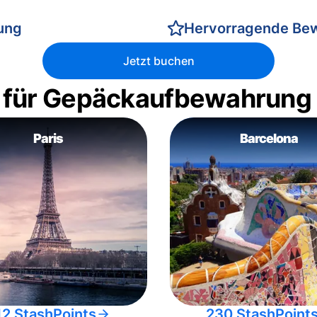
rung
Hervorragende Be
Jetzt buchen
 für Gepäckaufbewahrung
Paris
Barcelona
12 StashPoints
230 StashPoint