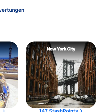
wertungen
New York City
s
147 StashPoints