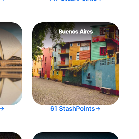
Buenos Aires
61 StashPoints