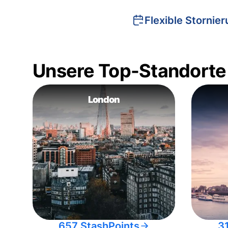
Flexible Stornie
Unsere Top-Standorte
London
657 StashPoints
3