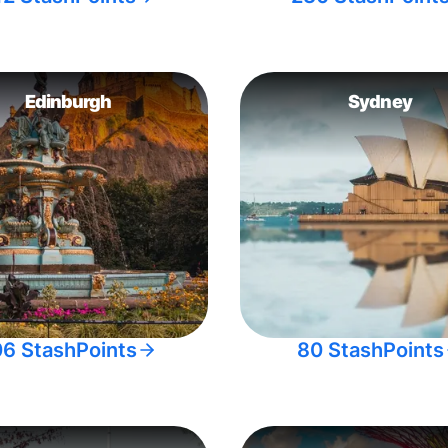
Edinburgh
Sydney
06 StashPoints
80 StashPoints