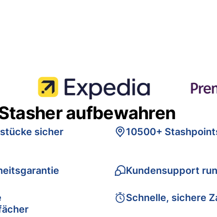
 Stasher aufbewahren
stücke sicher
10500+ Stashpoint
eitsgarantie
Kundensupport run
e
Schnelle, sichere 
fächer