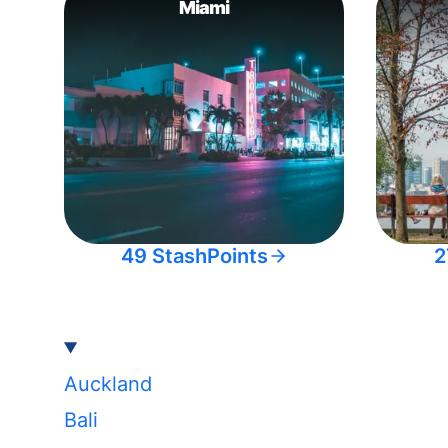
Miami
49 StashPoints
2
Auckland
Bali