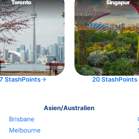
Toronto
Singapur
7 StashPoints
20 StashPoints
Asien/Australien
Brisbane
Melbourne