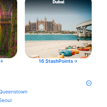
Dubai
16 StashPoints
Queenstown
Seoul