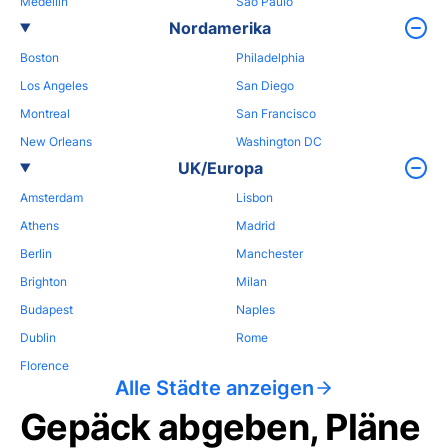
Medellin
Sao Paulo
Nordamerika
Boston
Philadelphia
Los Angeles
San Diego
Montreal
San Francisco
New Orleans
Washington DC
UK/Europa
Amsterdam
Lisbon
Athens
Madrid
Berlin
Manchester
Brighton
Milan
Budapest
Naples
Dublin
Rome
Florence
Alle Städte anzeigen
Gepäck abgeben, Pläne