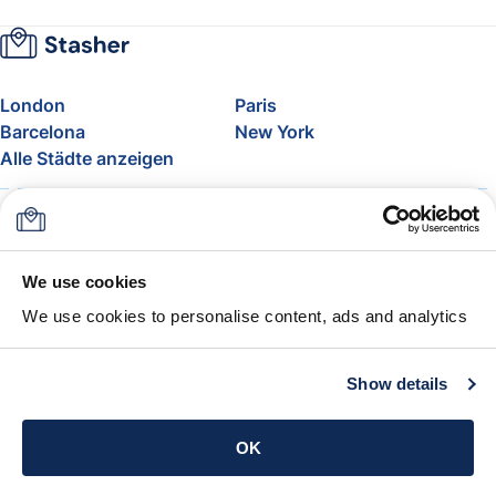
London
Paris
Barcelona
New York
Alle Städte anzeigen
Über uns
Preise
FAQ
Support
Blog
Nehmen Sie am Affiliate-
We use cookies
Programm von Stasher teil
We use cookies to personalise content, ads and analytics
Freigepäck bei Airlines
Die Stasher-Garantie
AGB
Show details
App holen
OK