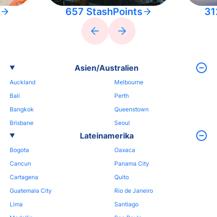
657 StashPoints
31
Asien/Australien
Auckland
Melbourne
Bali
Perth
Bangkok
Queenstown
Brisbane
Seoul
Lateinamerika
Bogota
Oaxaca
Cancun
Panama City
Cartagena
Quito
Guatemala City
Rio de Janeiro
Lima
Santiago