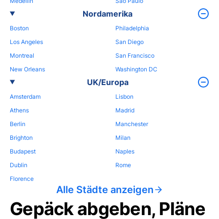
Medellin
Sao Paulo
Nordamerika
Boston
Philadelphia
Los Angeles
San Diego
Montreal
San Francisco
New Orleans
Washington DC
UK/Europa
Amsterdam
Lisbon
Athens
Madrid
Berlin
Manchester
Brighton
Milan
Budapest
Naples
Dublin
Rome
Florence
Alle Städte anzeigen
Gepäck abgeben, Pläne