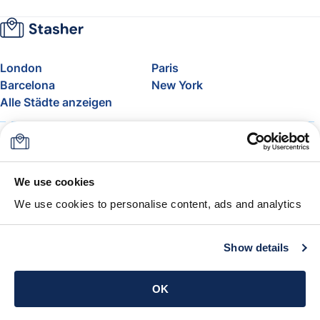
London
Paris
Barcelona
New York
Alle Städte anzeigen
Über uns
Preise
FAQ
Support
Blog
Nehmen Sie am Affiliate-
We use cookies
Programm von Stasher teil
We use cookies to personalise content, ads and analytics
Freigepäck bei Airlines
Die Stasher-Garantie
AGB
Show details
App holen
OK