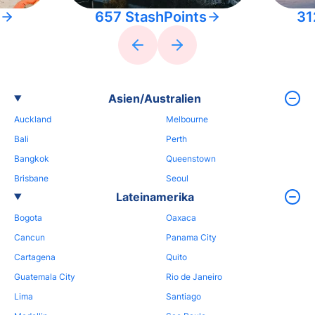
657 StashPoints
31
Asien/Australien
Auckland
Melbourne
Bali
Perth
Bangkok
Queenstown
Brisbane
Seoul
Lateinamerika
Bogota
Oaxaca
Cancun
Panama City
Cartagena
Quito
Guatemala City
Rio de Janeiro
Lima
Santiago