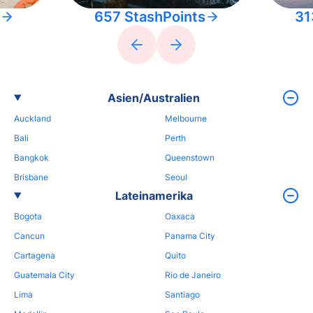
657 StashPoints
31
Asien/Australien
Auckland
Melbourne
Bali
Perth
Bangkok
Queenstown
Brisbane
Seoul
Lateinamerika
Bogota
Oaxaca
Cancun
Panama City
Cartagena
Quito
Guatemala City
Rio de Janeiro
Lima
Santiago