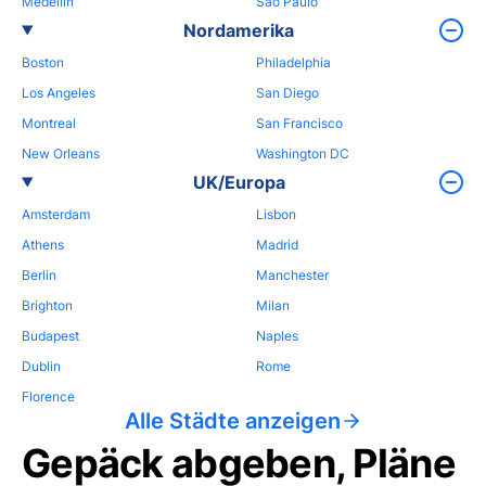
Medellin
Sao Paulo
Nordamerika
Boston
Philadelphia
Los Angeles
San Diego
Montreal
San Francisco
New Orleans
Washington DC
UK/Europa
Amsterdam
Lisbon
Athens
Madrid
Berlin
Manchester
Brighton
Milan
Budapest
Naples
Dublin
Rome
Florence
Alle Städte anzeigen
Gepäck abgeben, Pläne