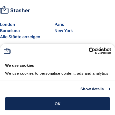
London
Paris
Barcelona
New York
Alle Städte anzeigen
Über uns
Preise
FAQ
Support
Blog
Nehmen Sie am Affiliate-
We use cookies
Programm von Stasher teil
We use cookies to personalise content, ads and analytics
Freigepäck bei Airlines
Die Stasher-Garantie
AGB
Show details
App holen
OK