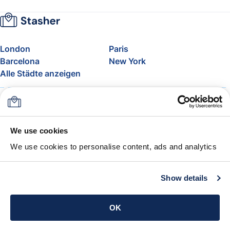
London
Paris
Barcelona
New York
Alle Städte anzeigen
Über uns
Preise
FAQ
Support
Blog
Nehmen Sie am Affiliate-
We use cookies
Programm von Stasher teil
We use cookies to personalise content, ads and analytics
Freigepäck bei Airlines
Die Stasher-Garantie
AGB
Show details
App holen
OK