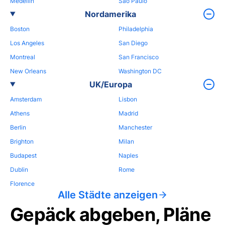
Medellin
Sao Paulo
Nordamerika
Boston
Philadelphia
Los Angeles
San Diego
Montreal
San Francisco
New Orleans
Washington DC
UK/Europa
Amsterdam
Lisbon
Athens
Madrid
Berlin
Manchester
Brighton
Milan
Budapest
Naples
Dublin
Rome
Florence
Alle Städte anzeigen
Gepäck abgeben, Pläne