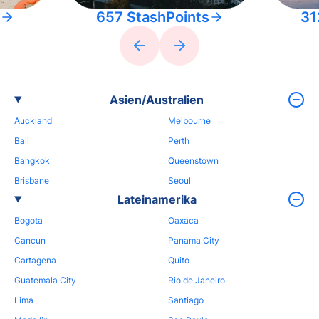
657 StashPoints
31
Asien/Australien
Auckland
Melbourne
Bali
Perth
Bangkok
Queenstown
Brisbane
Seoul
Lateinamerika
Bogota
Oaxaca
Cancun
Panama City
Cartagena
Quito
Guatemala City
Rio de Janeiro
Lima
Santiago