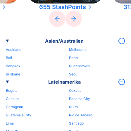
655 StashPoints
31
Asien/Australien
Auckland
Melbourne
Bali
Perth
Bangkok
Queenstown
Brisbane
Seoul
Lateinamerika
Bogota
Oaxaca
Cancun
Panama City
Cartagena
Quito
Guatemala City
Rio de Janeiro
Lima
Santiago