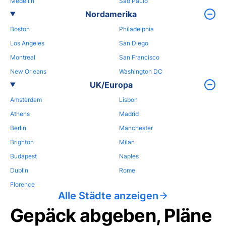
Medellin
Sao Paulo
Nordamerika
Boston
Philadelphia
Los Angeles
San Diego
Montreal
San Francisco
New Orleans
Washington DC
UK/Europa
Amsterdam
Lisbon
Athens
Madrid
Berlin
Manchester
Brighton
Milan
Budapest
Naples
Dublin
Rome
Florence
Alle Städte anzeigen
Gepäck abgeben, Pläne