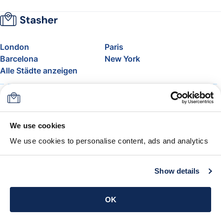
London
Paris
Barcelona
New York
Alle Städte anzeigen
Über uns
Preise
FAQ
Support
Blog
Nehmen Sie am Affiliate-
We use cookies
Programm von Stasher teil
We use cookies to personalise content, ads and analytics
Freigepäck bei Airlines
Die Stasher-Garantie
AGB
Show details
App holen
OK