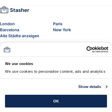
London
Paris
Barcelona
New York
Alle Städte anzeigen
Über uns
Preise
FAQ
Support
Blog
Nehmen Sie am Affiliate-
We use cookies
Programm von Stasher teil
We use cookies to personalise content, ads and analytics
Freigepäck bei Airlines
Die Stasher-Garantie
AGB
Show details
App holen
OK