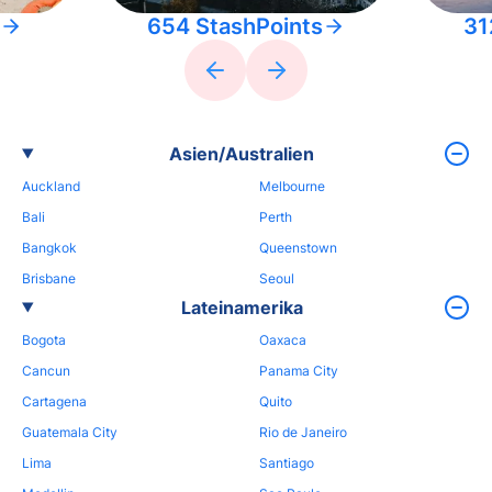
654 StashPoints
31
Asien/Australien
Auckland
Melbourne
Bali
Perth
Bangkok
Queenstown
Brisbane
Seoul
Lateinamerika
Bogota
Oaxaca
Cancun
Panama City
Cartagena
Quito
Guatemala City
Rio de Janeiro
Lima
Santiago