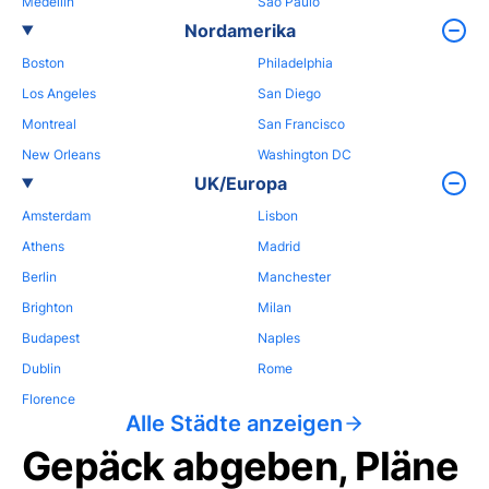
Medellin
Sao Paulo
Nordamerika
Boston
Philadelphia
Los Angeles
San Diego
Montreal
San Francisco
New Orleans
Washington DC
UK/Europa
Amsterdam
Lisbon
Athens
Madrid
Berlin
Manchester
Brighton
Milan
Budapest
Naples
Dublin
Rome
Florence
Alle Städte anzeigen
Gepäck abgeben, Pläne