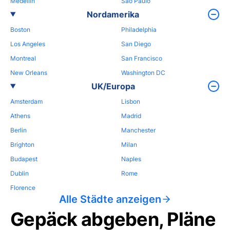
Medellin
Sao Paulo
Nordamerika
Boston
Philadelphia
Los Angeles
San Diego
Montreal
San Francisco
New Orleans
Washington DC
UK/Europa
Amsterdam
Lisbon
Athens
Madrid
Berlin
Manchester
Brighton
Milan
Budapest
Naples
Dublin
Rome
Florence
Alle Städte anzeigen
Gepäck abgeben, Pläne