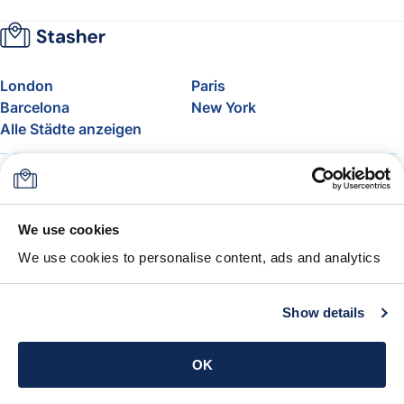
London
Paris
Barcelona
New York
Alle Städte anzeigen
Über uns
Preise
FAQ
Support
Blog
Nehmen Sie am Affiliate-
We use cookies
Programm von Stasher teil
We use cookies to personalise content, ads and analytics
Freigepäck bei Airlines
Die Stasher-Garantie
AGB
Show details
App holen
OK