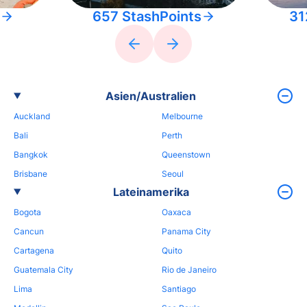
657 StashPoints
31
Asien/Australien
Auckland
Melbourne
Bali
Perth
Bangkok
Queenstown
Brisbane
Seoul
Lateinamerika
Bogota
Oaxaca
Cancun
Panama City
Cartagena
Quito
Guatemala City
Rio de Janeiro
Lima
Santiago