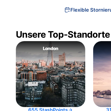
Flexible Stornie
Unsere Top-Standorte
London
655 StashPoints
3