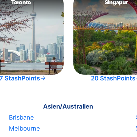
Toronto
Singapur
7 StashPoints
20 StashPoints
Asien/Australien
Brisbane
Melbourne