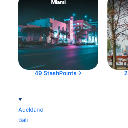
Miami
49 StashPoints
2
Auckland
Bali