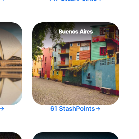
Buenos Aires
61 StashPoints