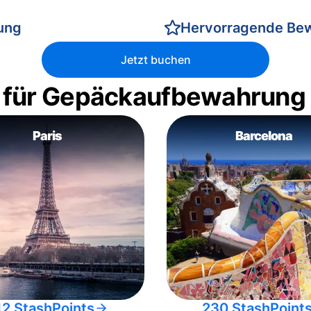
rung
Hervorragende Be
Jetzt buchen
 für Gepäckaufbewahrung
Paris
Barcelona
12 StashPoints
230 StashPoint