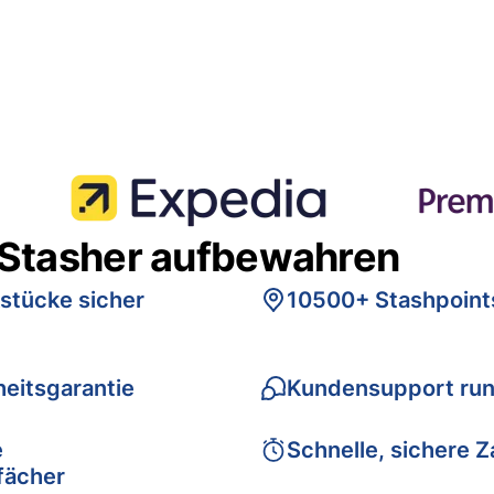
 Stasher aufbewahren
stücke sicher
10500+ Stashpoint
eitsgarantie
Kundensupport run
e
Schnelle, sichere 
fächer