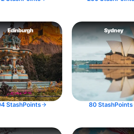
Edinburgh
Sydney
04 StashPoints
80 StashPoints