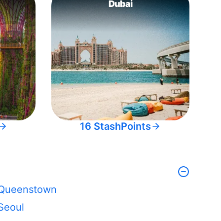
Dubai
16 StashPoints
Queenstown
Seoul