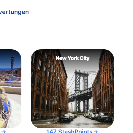
wertungen
New York City
s
147 StashPoints