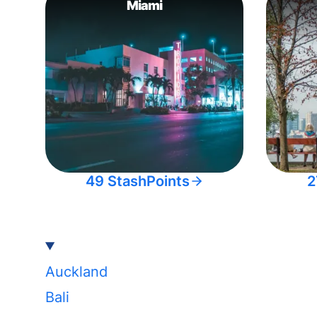
Miami
49 StashPoints
2
Auckland
Bali