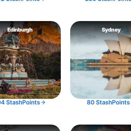
Edinburgh
Sydney
04 StashPoints
80 StashPoints