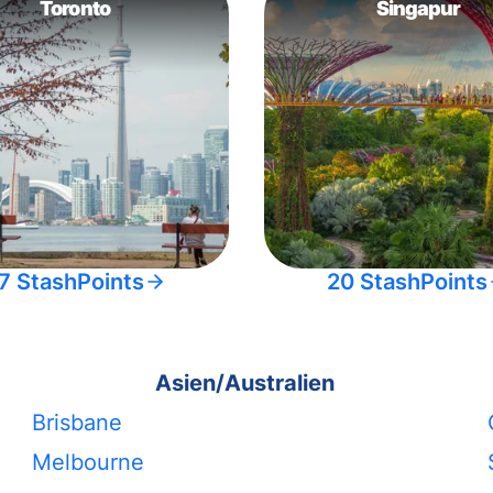
Toronto
Singapur
7 StashPoints
20 StashPoints
Asien/Australien
Brisbane
Melbourne