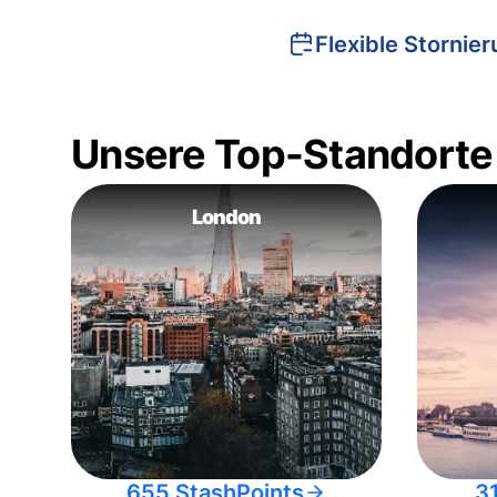
Flexible Stornie
Unsere Top-Standorte
London
655 StashPoints
3