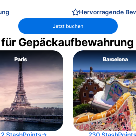
rung
Hervorragende Be
Jetzt buchen
 für Gepäckaufbewahrung
Paris
Barcelona
12 StashPoints
230 StashPoint