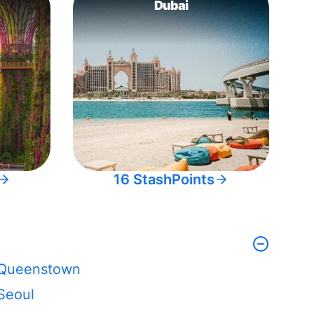
Dubai
16 StashPoints
Queenstown
Seoul