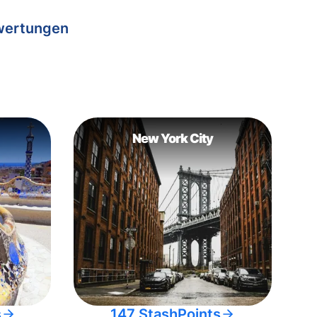
wertungen
New York City
s
147 StashPoints