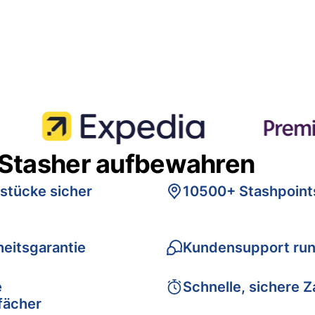
 Stasher aufbewahren
stücke sicher
10500+ Stashpoint
eitsgarantie
Kundensupport run
e
Schnelle, sichere 
fächer