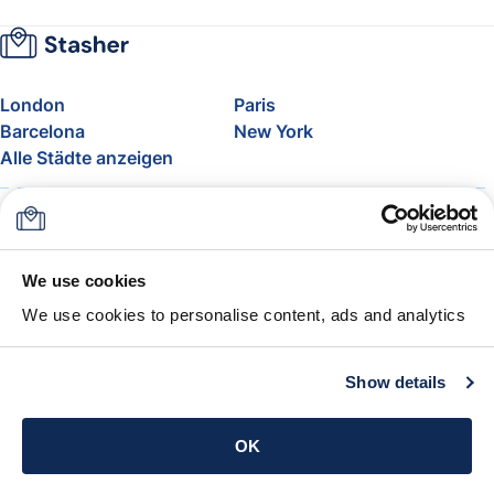
London
Paris
Barcelona
New York
Alle Städte anzeigen
Über uns
Preise
FAQ
Support
Blog
Nehmen Sie am Affiliate-
We use cookies
Programm von Stasher teil
We use cookies to personalise content, ads and analytics
Freigepäck bei Airlines
Die Stasher-Garantie
AGB
Show details
App holen
OK