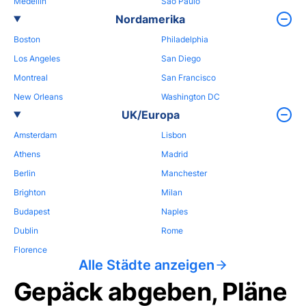
Medellin
Sao Paulo
Nordamerika
Boston
Philadelphia
Los Angeles
San Diego
Montreal
San Francisco
New Orleans
Washington DC
UK/Europa
Amsterdam
Lisbon
Athens
Madrid
Berlin
Manchester
Brighton
Milan
Budapest
Naples
Dublin
Rome
Florence
Alle Städte anzeigen
Gepäck abgeben, Pläne