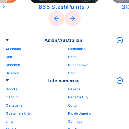
655 StashPoints
31
Asien/Australien
Auckland
Melbourne
Bali
Perth
Bangkok
Queenstown
Brisbane
Seoul
Lateinamerika
Bogota
Oaxaca
Cancun
Panama City
Cartagena
Quito
Guatemala City
Rio de Janeiro
Lima
Santiago