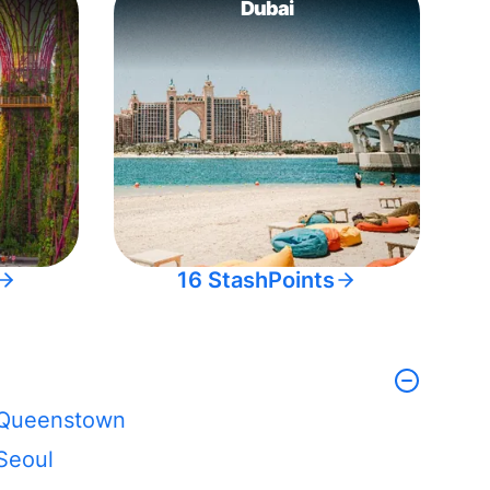
Dubai
16 StashPoints
Queenstown
Seoul