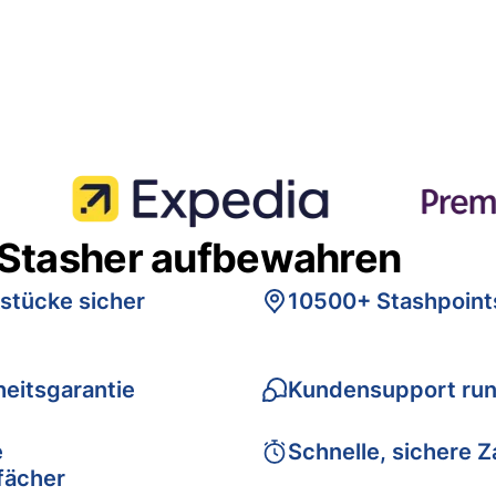
 Stasher aufbewahren
stücke sicher
10500+ Stashpoint
eitsgarantie
Kundensupport run
e
Schnelle, sichere 
fächer