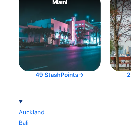
Miami
49 StashPoints
2
Auckland
Bali