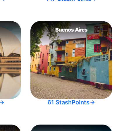
Buenos Aires
61 StashPoints