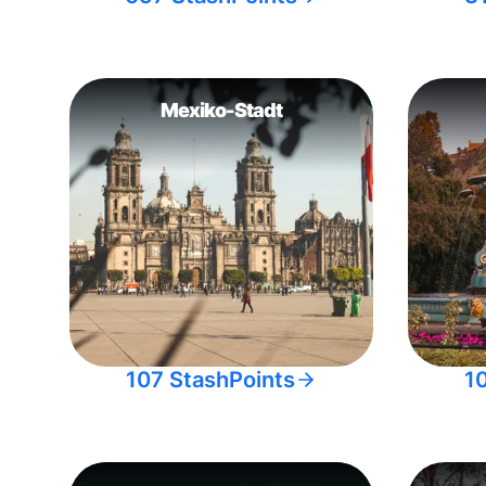
Mexiko-Stadt
107 StashPoints
1