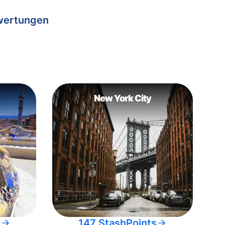
wertungen
New York City
s
147 StashPoints