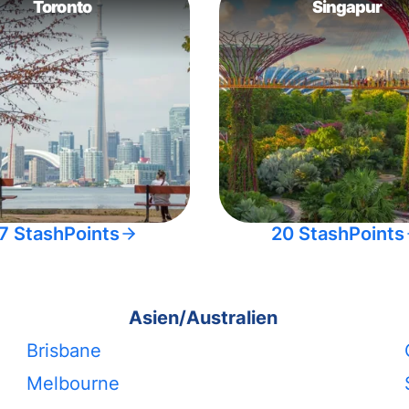
Toronto
Singapur
7 StashPoints
20 StashPoints
Asien/Australien
Brisbane
Melbourne