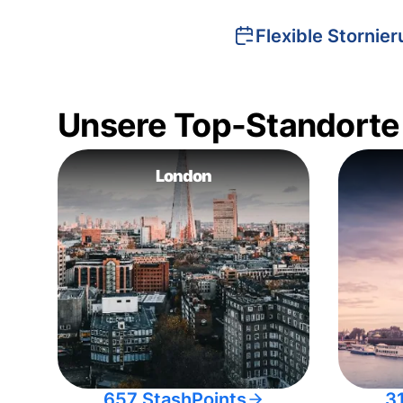
Flexible Stornie
Unsere Top-Standorte
London
657 StashPoints
3