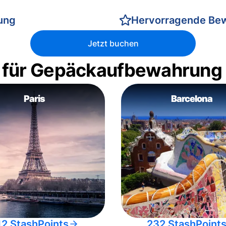
rung
Hervorragende Be
Jetzt buchen
 für Gepäckaufbewahrung
Paris
Barcelona
12 StashPoints
232 StashPoint