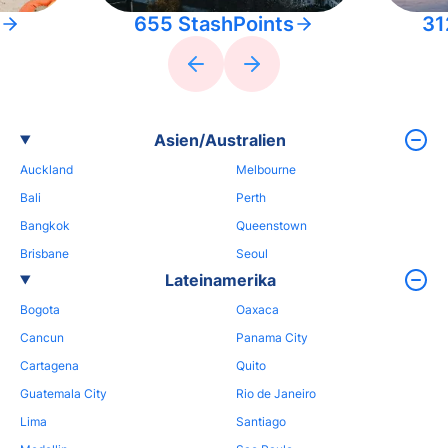
655 StashPoints
31
Asien/Australien
Auckland
Melbourne
Bali
Perth
Bangkok
Queenstown
Brisbane
Seoul
Lateinamerika
Bogota
Oaxaca
Cancun
Panama City
Cartagena
Quito
Guatemala City
Rio de Janeiro
Lima
Santiago