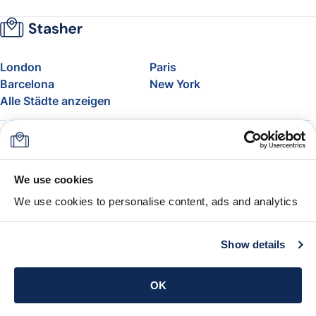
London
Paris
Barcelona
New York
Alle Städte anzeigen
Über uns
Preise
FAQ
Support
Blog
Nehmen Sie am Affiliate-
We use cookies
Programm von Stasher teil
We use cookies to personalise content, ads and analytics
Freigepäck bei Airlines
Die Stasher-Garantie
AGB
Show details
App holen
OK