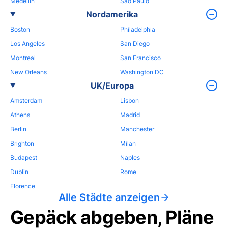
Medellin
Sao Paulo
Nordamerika
Boston
Philadelphia
Los Angeles
San Diego
Montreal
San Francisco
New Orleans
Washington DC
UK/Europa
Amsterdam
Lisbon
Athens
Madrid
Berlin
Manchester
Brighton
Milan
Budapest
Naples
Dublin
Rome
Florence
Alle Städte anzeigen
Gepäck abgeben, Pläne