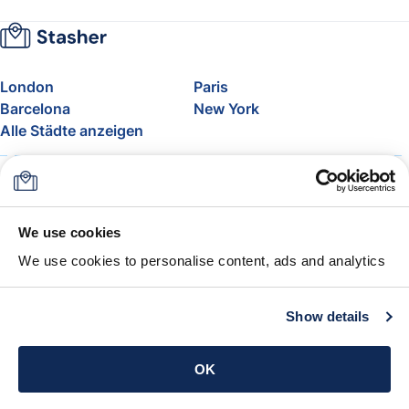
London
Paris
Barcelona
New York
Alle Städte anzeigen
Über uns
Preise
FAQ
Support
Blog
Nehmen Sie am Affiliate-
We use cookies
Programm von Stasher teil
We use cookies to personalise content, ads and analytics
Freigepäck bei Airlines
Die Stasher-Garantie
AGB
Show details
App holen
OK