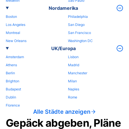
Medellin
Sao Paulo
Nordamerika
Boston
Philadelphia
Los Angeles
San Diego
Montreal
San Francisco
New Orleans
Washington DC
UK/Europa
Amsterdam
Lisbon
Athens
Madrid
Berlin
Manchester
Brighton
Milan
Budapest
Naples
Dublin
Rome
Florence
Alle Städte anzeigen
Gepäck abgeben, Pläne