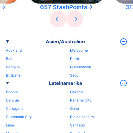
657 StashPoints
31
Asien/Australien
Auckland
Melbourne
Bali
Perth
Bangkok
Queenstown
Brisbane
Seoul
Lateinamerika
Bogota
Oaxaca
Cancun
Panama City
Cartagena
Quito
Guatemala City
Rio de Janeiro
Lima
Santiago