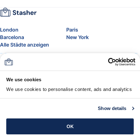
London
Paris
Barcelona
New York
Alle Städte anzeigen
Über uns
Preise
FAQ
Support
Blog
Nehmen Sie am Affiliate-
We use cookies
Programm von Stasher teil
We use cookies to personalise content, ads and analytics
Freigepäck bei Airlines
Die Stasher-Garantie
AGB
Show details
App holen
OK