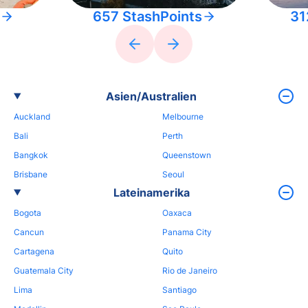
657 StashPoints
31
Asien/Australien
Auckland
Melbourne
Bali
Perth
Bangkok
Queenstown
Brisbane
Seoul
Lateinamerika
Bogota
Oaxaca
Cancun
Panama City
Cartagena
Quito
Guatemala City
Rio de Janeiro
Lima
Santiago