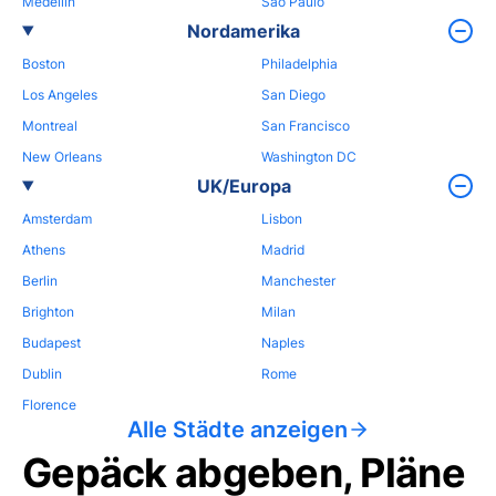
Medellin
Sao Paulo
Nordamerika
Boston
Philadelphia
Los Angeles
San Diego
Montreal
San Francisco
New Orleans
Washington DC
UK/Europa
Amsterdam
Lisbon
Athens
Madrid
Berlin
Manchester
Brighton
Milan
Budapest
Naples
Dublin
Rome
Florence
Alle Städte anzeigen
Gepäck abgeben, Pläne