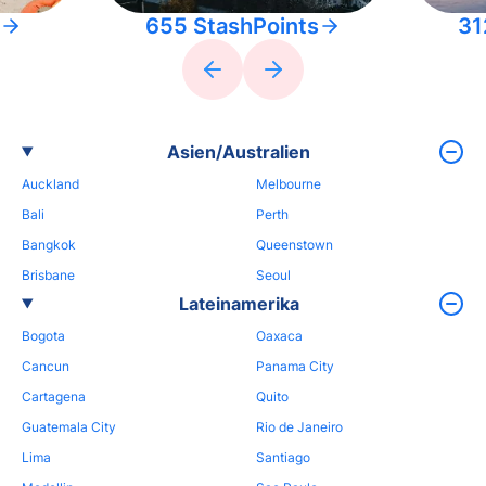
655 StashPoints
31
Asien/Australien
Auckland
Melbourne
Bali
Perth
Bangkok
Queenstown
Brisbane
Seoul
Lateinamerika
Bogota
Oaxaca
Cancun
Panama City
Cartagena
Quito
Guatemala City
Rio de Janeiro
Lima
Santiago