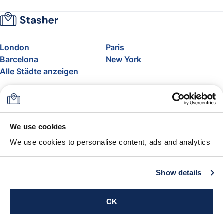
London
Paris
Barcelona
New York
Alle Städte anzeigen
Über uns
Preise
FAQ
Support
Blog
Nehmen Sie am Affiliate-
We use cookies
Programm von Stasher teil
We use cookies to personalise content, ads and analytics
Freigepäck bei Airlines
Die Stasher-Garantie
AGB
Show details
App holen
OK