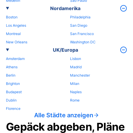
Medellin
Sao Paulo
Nordamerika
Boston
Philadelphia
Los Angeles
San Diego
Montreal
San Francisco
New Orleans
Washington DC
UK/Europa
Amsterdam
Lisbon
Athens
Madrid
Berlin
Manchester
Brighton
Milan
Budapest
Naples
Dublin
Rome
Florence
Alle Städte anzeigen
Gepäck abgeben, Pläne