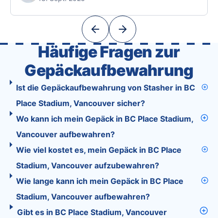
Unlike standard travel apps, Tourist combines
powerful tools into one easy-to-use platform:
With Tourist, your trip planning becomes as
exciting …
Häufige Fragen zur
Gepäckaufbewahrung
Ist die Gepäckaufbewahrung von Stasher in BC
Place Stadium, Vancouver sicher?
Wo kann ich mein Gepäck in BC Place Stadium,
Vancouver aufbewahren?
Wie viel kostet es, mein Gepäck in BC Place
Stadium, Vancouver aufzubewahren?
Wie lange kann ich mein Gepäck in BC Place
Stadium, Vancouver aufbewahren?
Gibt es in BC Place Stadium, Vancouver