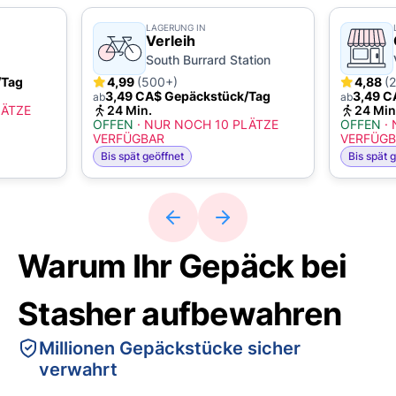
LAGERUNG IN
Verleih
South Burrard Station
/Tag
4,99
(500+)
4,88
(
3,49 CA$ Gepäckstück/Tag
3,49 C
ab
ab
LÄTZE
24 Min.
24 Min
OFFEN
·
NUR NOCH 10 PLÄTZE
OFFEN
·
VERFÜGBAR
VERFÜGB
Bis spät geöffnet
Bis spät 
Warum Ihr Gepäck bei
Stasher aufbewahren
Millionen Gepäckstücke sicher
verwahrt