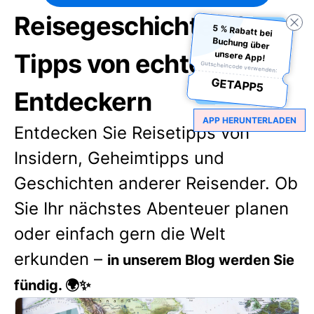
Reisegeschichten &
5 % Rabatt bei
Buchung über
Tipps von echten
unsere App!
Gutscheincode verwenden:
GETAPP5
Entdeckern
APP HERUNTERLADEN
Entdecken Sie Reisetipps von
Insidern, Geheimtipps und
Geschichten anderer Reisender. Ob
Sie Ihr nächstes Abenteuer planen
oder einfach gern die Welt
erkunden –
in unserem Blog werden Sie
fündig. 🌍✨