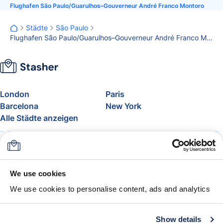
Flughafen São Paulo/Guarulhos–Gouverneur André Franco Montoro
Städte
São Paulo
Flughafen São Paulo/Guarulhos–Gouverneur André Franco Montoro
London
Paris
Barcelona
New York
Alle Städte anzeigen
Über uns
Preise
FAQ
Support
Blog
Nehmen Sie am Affiliate-
We use cookies
Programm von Stasher teil
We use cookies to personalise content, ads and analytics
Freigepäck bei Airlines
Die Stasher-Garantie
AGB
Show details