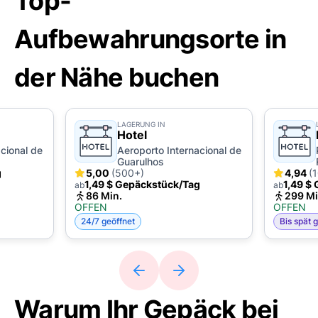
Top-
Aufbewahrungsorte in
der Nähe buchen
LAGERUNG IN
Hotel
cional de
Aeroporto Internacional de
Guarulhos
g
5,00
(500+)
4,94
(
1,49 $ Gepäckstück/Tag
1,49 $
ab
ab
86 Min.
299 Mi
OFFEN
OFFEN
24/7 geöffnet
Bis spät 
Warum Ihr Gepäck bei