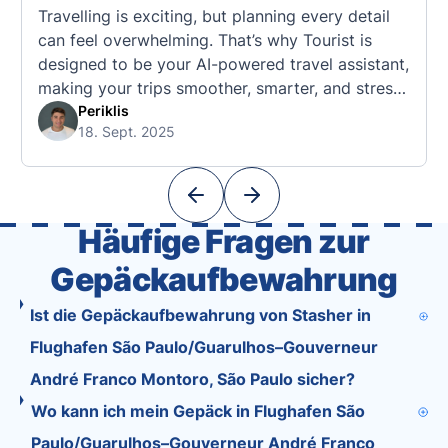
Travelling is exciting, but planning every detail
can feel overwhelming. That’s why Tourist is
designed to be your AI-powered travel assistant,
making your trips smoother, smarter, and stress-
free. 🧭 What Makes the Tourist App Unique?
Periklis
18. Sept. 2025
Unlike standard travel apps, Tourist combines
powerful tools into one easy-to-use platform:
With Tourist, your trip planning becomes as
exciting …
Häufige Fragen zur
Gepäckaufbewahrung
Ist die Gepäckaufbewahrung von Stasher in
Flughafen São Paulo/Guarulhos–Gouverneur
André Franco Montoro, São Paulo sicher?
Wo kann ich mein Gepäck in Flughafen São
Paulo/Guarulhos–Gouverneur André Franco