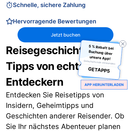
Schnelle, sichere Zahlung
Hervorragende Bewertungen
Jetzt buchen
Reisegeschichten &
5 % Rabatt bei
Buchung über
unsere App!
Gutscheincode verwenden:
Tipps von echten
GETAPP5
Entdeckern
APP HERUNTERLADEN
Entdecken Sie Reisetipps von
Insidern, Geheimtipps und
Geschichten anderer Reisender. Ob
Sie Ihr nächstes Abenteuer planen